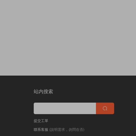
站内搜索
提交工單
聯系客服
(說明需求，勿問在否)