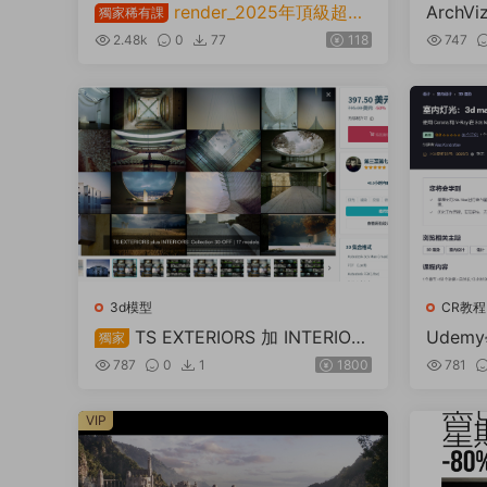
render_2025年頂級超寫
ArchVi
獨家稀有課
教程
實照片級渲染圖3dmax課程
2.48k
0
77
118
747
3d模型
CR教程
TS EXTERIORS 加 INTERIOR
Udemy
獨家
ray 
S 系列 30-OFF
787
0
1
1800
781
VIP