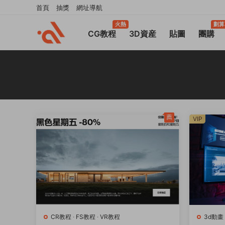
首頁
抽獎
網址導航
火熱
劃算
CG教程
3D資産
貼圖
團購
薦
VIP
CR教程
·
FS教程
·
VR教程
3d動畫