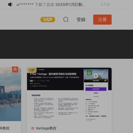
u*******
下載了資源
2025年1月計劃43
3天前
個案例訂閱 烏蘭克 Anastasiia
u*******
登錄了本站
3天前
登錄
注冊
Reznichenko
u*******
登錄了本站
4天前
c*****n
登錄了本站
7天前
l*******
下載了資源
render_2025年頂
7天前
級超寫實照片級渲染圖3dmax課程
l*******
購買了資源
render_2025年頂
7天前
級超寫實照片級渲染圖3dmax課程
l*******
加入了本站
7天前
u*******
加入了本站
7天前
薦
VIP
壹**壹
登錄了本站
24小時前
u*******
下載了資源
2025年1月計劃43
3天前
個案例訂閱 烏蘭克 Anastasiia
Reznichenko
VR教程
Vantage教程