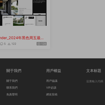
ender_2024年黑色周五最好
案例課 001系列
5
122
128
關于我們
用戶權益
文本标題
關于我們
用戶協議
這裏輸入代碼
聯系我們
VIP必讀
免責聲明
網友投稿