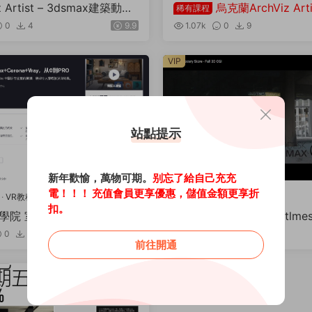
z Artist – 3dsmax建築動畫
烏克蘭ArchViz Arti
稀有課程
5年 5月最新 建築外立面與
0
4
9.9
1.07k
0
9
2.0 002系列
VIP
站點提示
新年歡愉，萬物可期。
别忘了給自己充充
電！！！ 充值會員更享優惠，儲值金額更享折
·
VR教程
VR教程
扣。
學院 室內照明 Corona 和 V
3dsmax+vray6_goodtl
深度對比解析
_流程分解
0
5
49
482
0
5
前往開通
薦