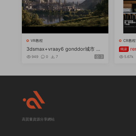
VR教程
CR教程
3dsmax+vraay6 gonddor城市 流
r
獨家
程分解
的81套
949
0
7
3
5.67k
高質量資源分享網站