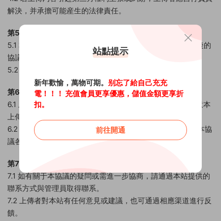
解決，并承擔可能産生的法律責任。
第5條 協議的變更和解釋
5.1 本站保留随時更新和修改本上傳協議條款的權利，修改後的
站點提示
協議版本将在本站上發布。
5.2 本上傳協議的最終解釋權歸本站所有。
新年歡愉，萬物可期。
别忘了給自己充充
第6條 協議的生效
電！！！ 充值會員更享優惠，儲值金額更享折
扣。
6.1 上傳者在上傳任何視頻教程和資源前，應仔細閱讀并同意本
上傳協議的全部條款。
6.2 上傳者一旦開始上傳過程，即表示其已充分理解并同意本協
前往開通
議各項條款。
第7條 聯系與溝通
7.1 如有關于本協議的疑問或需進一步協商，請通過本站提供的
聯系方式與管理員取得聯系。
7.2 上傳者對本站有任何意見或建議，也可通過相應渠道進行反
饋。