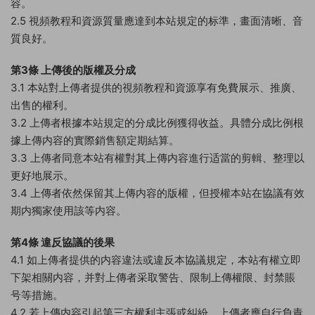
容。
2.5 視頻教程和資源質量應達到本站規定的标準，畫面清晰、音
質良好。
第3條 上傳後的版權及分成
3.1 本站對上傳者提供的視頻教程和資源享有免費展示、推廣、
出售的權利。
3.2 上傳者根據本站規定的分成比例獲得收益。具體分成比例根
據上傳内容的實際銷售額定期結算。
3.3 上傳者同意本站有權對其上傳内容進行适當的剪輯、整理以
更好地展示。
3.4 上傳者依然保留其上傳内容的版權，但授權本站在協議有效
期内獨家使用該等内容。
第4條 違反協議的後果
4.1 如上傳者提供的内容違法或違反本協議規定，本站有權立即
下架相關内容，并對上傳者采取警告、限制上傳權限、封禁賬
号等措施。
4.2 若上傳内容引起第三方權利主張或糾紛，上傳者應自行負責