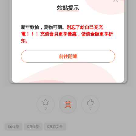
站點提示
本網站所需費用等支出的适度酬勞。
4、站内所有涉及作品及素材圖片由會員上傳而來，CG資
源兔不擁有此類素材圖片的版權。
新年歡愉，萬物可期。
别忘了給自己充充
5、下載内容僅供學習交流，若使用商業用途，請購買正
電！！！ 充值會員更享優惠，儲值金額更享折
扣。
版授權，否則産生的一切後果将由下載用戶自行承擔。
6、本站資源均來自公開網絡收集整理和用戶投稿，網站
前往開通
所有者不承擔任何由于内容的合法性及健康性所引起的争
議和法律責任。若侵犯了您的合法權益，請來信通知我
們，我們會及時删除，給您帶來的不便，我們深表歉意。
賞
0
0
3d模型
CR模型
CR源文件