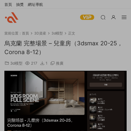
首頁
抽獎
網址導航
當前位置：
首頁
3D資産
3d模型
正文
烏克蘭 完整場景 – 兒童房（3dsmax 20-25，
Corona 8-12）
3d模型
217
1
推廣