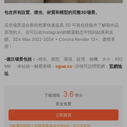
包含所有設置、燈光、材質和模型的完整3D場景。
這些場景适合那些想要快速提高 3D 可視化技能并了解我作品
原理的人。
你可以在Instagram的精選動态中找到結果和反
饋。
3Ds Max 2022-2024 + Corona Render 12+。盡情享
用！
-備注
場景包括
：
–
燈光、
模型、
環境、
紋理、
相機、大小：692
MB -本站統一解壓密碼：
cgue.cc
-詳情可訪問官網：
官網地
址
3.6
下載價格
學分
黃金免費
立即購買
下載遇到問題？可聯系客服或反饋QQ：82737876