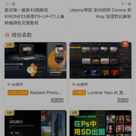
上一篇
下一篇
親切第一最新43期教程
Udemy學院 室內照明 Corona 和
KINDNESS張蕾PS+LR+C1人像
Vray 深度對比解析
精修調色完整教程
猜你喜歡
薦
VIP
ps插件
ps插件
Radiant Photo智
Luminar Neo AI 真正
v2.0.2.633
已測試
能AI圖片處理插件以漢化
全功能版 開源版
4.9
19
VIP
VIP