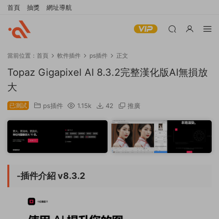
首頁
抽獎
網址導航
當前位置：
首頁
軟件插件
ps插件
正文
Topaz Gigapixel AI 8.3.2完整漢化版AI無損放
大
已測試
ps插件
1.15k
42
推廣
-插件介紹 v8.3.2