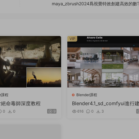
maya_zbrush2024爲視覺特效創建高效的
VIP
er課程
Blender課程
der絕命毒師深度教程
Blender4.1_sd_comfyui進行
可視化
0
0
9
616
0
3