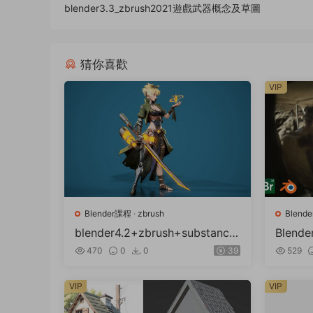
blender3.3_zbrush2021遊戲武器概念及草圖
猜你喜歡
VIP
Blender課程
·
zbrush
Blend
blender4.2+zbrush+substance
Blen
高級風格化角色藝術課程
470
0
0
39
529
VIP
VIP