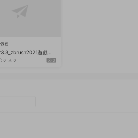
er課程
er3.3_zbrush2021遊戲武
及草圖
0
0
3