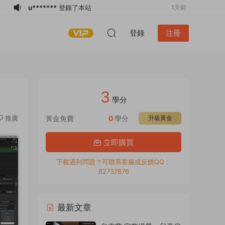
u*******
登錄了本站
1天前
u*******
登錄了本站
2天前
登錄
注冊
c*****n
登錄了本站
5天前
l*******
下載了資源
render_2025年頂
5天前
級超寫實照片級渲染圖3dmax課程
l*******
購買了資源
render_2025年頂
5天前
級超寫實照片級渲染圖3dmax課程
l*******
加入了本站
5天前
3
u*******
加入了本站
5天前
學分
u*******
登錄了本站
7天前
推廣
黃金免費
0
學分
升級黃金
u*******
下載了資源
2025年1月計劃43
1天前
立即購買
個案例訂閱 烏蘭克 Anastasiia
u*******
下載了資源
2025年1月計劃43
1天前
Reznichenko
個案例訂閱 烏蘭克 Anastasiia
下載遇到問題？可聯系客服或反饋QQ：
82737876
Reznichenko
最新文章