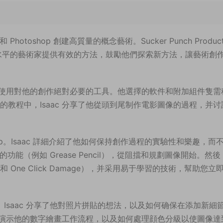
otoshop 創建高質量的概念藝術。Sucker Punch Product
爲各種技能水平的藝術家提供有效的方法，鼓勵他們探索新方法，讓藝術創
小到隻使用對他的創作絕對必要的工具。他選擇的軟件和附加組件隻需
的教程中，Isaac 分享了他從頭到尾制作電影圖像的過程，并讨
oshop。Isaac 詳細介紹了他如何保持創作過程的實驗性和樂趣，而
的功能（例如 Grease Pencil），從阻擋和規劃圖像開始。然
er 和 One Click Damage），并采用易于學習的技術，幫助您立
細化。Isaac 分享了他對照片拼貼的想法，以及如何确保在添加新細
并演示他的數字繪畫工作流程，以及如何處理顔色分級以使圖像達