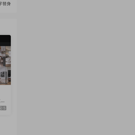
數字替身
建築
5