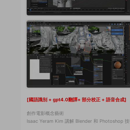
[國語識别 + gpt4.0翻譯+ 部分校正 + 語音合成]
創作電影概念藝術
Isaac Yeram Kim 講解 Blender 和 Photoshop 