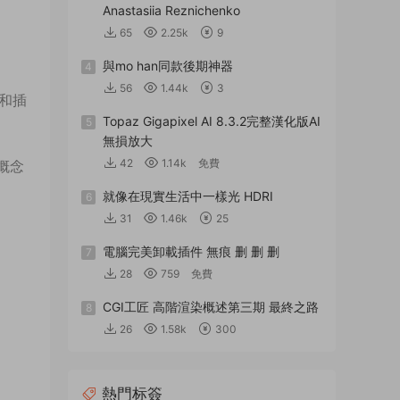
Anastasiia Reznichenko
65
2.25k
9
與mo han同款後期神器
4
56
1.44k
3
術和插
Topaz Gigapixel AI 8.3.2完整漢化版AI
5
無損放大
42
1.14k
免費
境概念
就像在現實生活中一樣光 HDRI
6
31
1.46k
25
電腦完美卸載插件 無痕 删 删 删
7
28
759
免費
CGI工匠 高階渲染概述第三期 最終之路
8
26
1.58k
300
熱門标簽