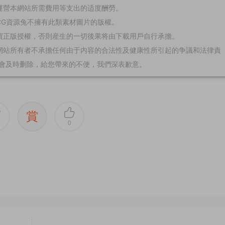
運營本網站所需費用等支出的适度酬勞。
CG資源兔不擁有此類素材圖片的版權。
買正版授權，否則産生的一切後果将由下載用戶自行承擔。
網站所有者不承擔任何由于内容的合法性及健康性所引起的争議和法律責
會及時删除，給您帶來的不便，我們深表歉意。
賞
0