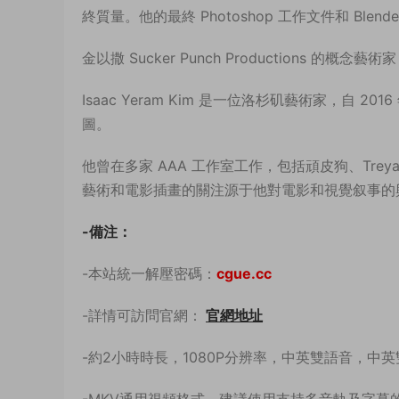
終質量。他的最終 Photoshop 工作文件和 Ble
金以撒 Sucker Punch Productions 的概念藝術家
Isaac Yeram Kim 是一位洛杉矶藝術家，
圖。
他曾在多家 AAA 工作室工作，包括頑皮狗、Treyarch、Th
藝術和電影插畫的關注源于他對電影和視覺叙事的
-備注：
-本站統一解壓密碼：
cgue.cc
-詳情可訪問官網：
官網地址
-約2小時時長，1080P分辨率，中英雙語音，中