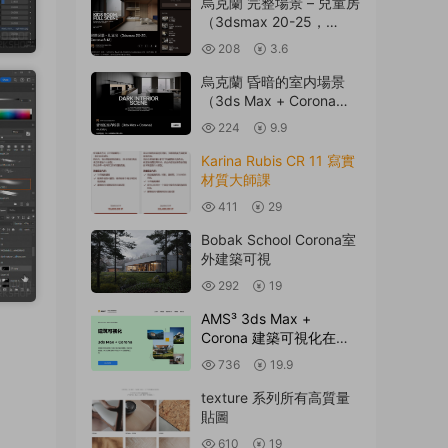
烏克蘭 完整場景 – 兒童房
（3dsmax 20-25，
Corona 8-12）
208
3.6
烏克蘭 昏暗的室内場景
（3ds Max + Corona
12）
224
9.9
Karina Rubis CR 11 寫實
材質大師課
411
29
Bobak School Corona室
外建築可視
292
19
AMS³ 3ds Max +
Corona 建築可視化在線
課程
736
19.9
texture 系列所有高質量
貼圖
610
19