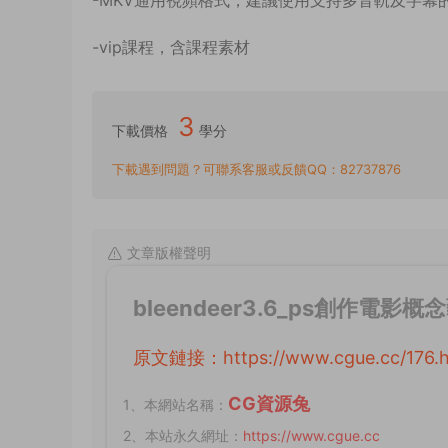
-MKV通用視頻格式，建議使用支持多音軌及字幕
-vip課程，含課程素材
3
下載價格
學分
下載遇到問題？可聯系客服或反饋QQ：82737876
文章版權聲明
bleendeer3.6_ps創作電影概
原文鏈接：
https://www.cgue.cc/
CG資源兔
1、本網站名稱：
2、本站永久網址：
https://www.cgue.cc