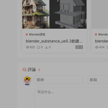
Blender課程
Blend
blender_substance_ue5.3創建
blend
迷人小屋
器概念
825
0
0
3
454
評論
0