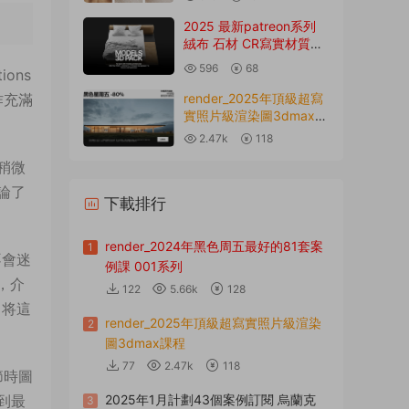
2025 最新patreon系列
絨布 石材 CR寫實材質預
設
596
68
ions
render_2025年頂級超寫
作充滿
實照片級渲染圖3dmax課
程
2.47k
118
稍微
論了
下載排行
render_2024年黑色周五最好的81套案
1
不會迷
例課 001系列
後，介
122
5.66k
128
即将這
render_2025年頂級超寫實照片級渲染
2
圖3dmax課程
77
2.47k
118
節時圖
2025年1月計劃43個案例訂閱 烏蘭克
到最
3