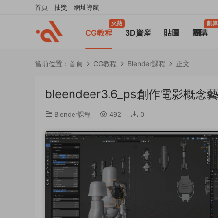
首頁
抽獎
網址導航
火熱
劃算
CG教程
3D資産
貼圖
團購
當前位置：
首頁
CG教程
Blender課程
正文
bleendeer3.6_ps創作電影概念
Blender課程
492
0