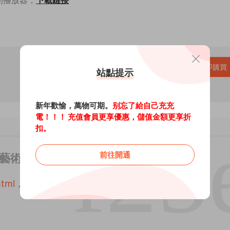
的播放器，
下載鏈接
黃金免費
立即購買
站點提示
新年歡愉，萬物可期。
别忘了給自己充充
電！！！ 充值會員更享優惠，儲值金額更享折
扣。
前往開通
念藝術 - CG資源兔
176.html，轉載請注明出處。