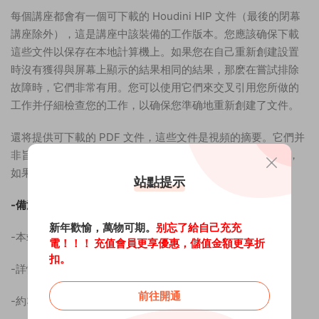
每個講座都會有一個可下載的 Houdini HIP 文件（最後的閉幕
講座除外），這是講座中該裝備的工作版本。您應該确保下載
這些文件以保存在本地計算機上。如果您在自己重新創建設置
時沒有獲得與屏幕上顯示的結果相同的結果，那麽在嘗試排除
故障時，它們非常有用。您可以使用它們來交叉引用您所做的
工作并仔細檢查您的工作，以确保您準确地重新創建了文件。
還将提供可下載的 PDF 文件，這些文件是視頻的摘要。它們并
非旨在替代觀看講座，但可以在您觀看講座後用作快速參考，
如果您需要複習，可以返回并查看講座中最重要的部分。
站點提示
-備注：
新年歡愉，萬物可期。
别忘了給自己充充
-本站統一解壓密碼：
cgue.cc
電！！！ 充值會員更享優惠，儲值金額更享折
扣。
-詳情可訪問官網：
官網地址
前往開通
-約3小時時長，720P分辨率，中英雙語音，中英雙字幕