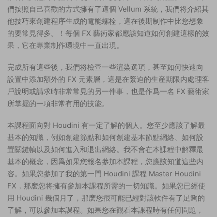
們按照自己喜歡的方式擁有了這個 Vellum 系統，我們将介紹其
他技巧來創建程序生成的電能螺栓，這在後期制作中比您想象
的要常見得多。！每個 FX 藝術家都應該知道如何創建這樣的效
果，它在專業制作環境中一直出現。
完成所有這些後，我們将檢查一些渲染選項，甚至如何快速向
設置中添加額外的 FX 元素層，這是在緊迫的生産期限内處理客
戶說明或請求時非常常見的另一件事，也是作爲一名 FX 藝術家
所掌握的一項非常有用的技能。
本課程面向對 Houdini 有一定了解的個人。您至少應該了解最
基本的知識，例如創建節點和如何創建基本節點網絡、如何設
置關鍵幀以及如何進入和退出網絡。我不會在本課程中解釋最
基本的概念，因爲如果您報名參加本課程，您應該知道這些内
容。如果您參加了我的第一門 Houdini 課程 Master Houdini
FX，那麽您将擁有參加本課程所需的一切知識。如果您已經使
用 Houdini 幾個月了，那麽您很可能已經對該軟件有了足夠的
了解，可以參加本課程。如果您在觀看本課程時有任何問題，