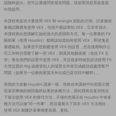
請随時提出。您可以通過問答發布問題，或使用消息系統直接
向我提問。
本課程将提供大量使用 VEX 和 wrangle 節點的示例。許多藝術
家都試圖避免使用 VEX，但您不應該害怕 VEX，它非常強大，
本課程将向您講解它如此強大的原因和方式。每一位專業的 FX
藝術家（使用 Houdini）都應該知道如何使用 VEX，即使隻是
基礎級别。如果您不想創建使用 VEX 的設置，您在後期制作公
司工作時仍需要了解一些 VEX，因爲其他藝術家（包括 FX 主
管）會在他們的設置中使用 VEX，并且很多時候您必須使用 FX
主管設置的 Rig 或接管别人的場景文件來完成鏡頭或處理客戶
問題（如果另一位藝術家當天外出或已從項目中解聘）。
與我的大多數 Houdini 講座一樣，我将在本課程中向您展示實
現某些事物的相同最終結果的多種方法，因此我将在某些情況
下展示使用 VEX 的替代方法，不僅向您展示在 Houdini 中有多
種方法可以做“同一件事”，而且還展示了與非 VEX 方法相比，
使用 VEX 創建許多事物更容易、更快。