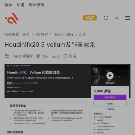
首頁
抽獎
網址導航
當前位置：
首頁
CG教程
Houdini課程
正文
Houdinifx20.5_vellum及能量效果
Houdini課程
427
0
推廣