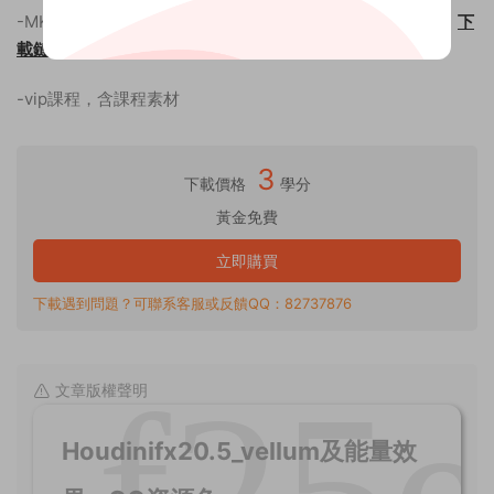
-MKV通用視頻格式，建議使用支持多音軌及字幕的播放器，
下
載鏈接
-vip課程，含課程素材
3
下載價格
學分
黃金免費
立即購買
下載遇到問題？可聯系客服或反饋QQ：82737876
文章版權聲明
Houdinifx20.5_vellum及能量效