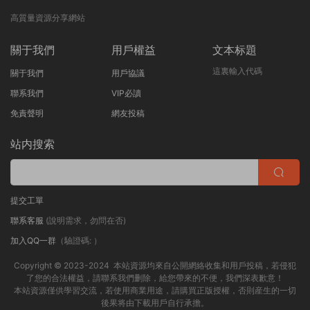
高質量資源分享網站
關于我們
用戶權益
文本标題
這裏輸入代碼
關于我們
用戶協議
聯系我們
VIP必讀
免責聲明
網友投稿
站内搜索
提交工單
聯系客服
(說明需求，勿問在否)
加入QQ一群
（驗證碼: ）
Copyright © 2023-2024 本站資源均來自公開網絡收集和用戶投稿，若侵犯
了您的合法權益，請聯系我們删除，給您帶來的不便，我們深表歉意！
本站資源僅供學習交流，若使用商業用途，請購買正版授權，否則産生的一切
後果将由下載用戶自行承擔。