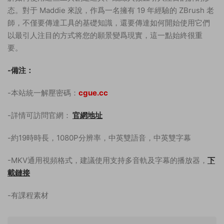
态。對于 Maddie 來說，作爲一名擁有 19 年經驗的 ZBrush 老
師，不僅要傳達工具的基礎知識，還要傳達如何開始使用它們
以最引人注目的方式将您的願景變爲現實，這一點始終很重
要。
-備注：
-本站統一解壓密碼：
cgue.cc
-詳情可訪問官網：
官網地址
-約19時時長，1080P分辨率，中英雙語音，中英雙字幕
-MKV通用視頻格式，建議使用支持多音軌及字幕的播放器，
下
載鏈接
-有課程素材