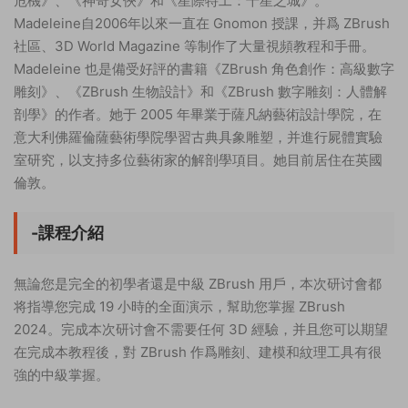
危機》、《神奇女俠》和《星際特工：千星之城》。
Madeleine自2006年以來一直在 Gnomon 授課，并爲 ZBrush
社區、3D World Magazine 等制作了大量視頻教程和手冊。
Madeleine 也是備受好評的書籍《ZBrush 角色創作：高級數字
雕刻》、《ZBrush 生物設計》和《ZBrush 數字雕刻：人體解
剖學》的作者。她于 2005 年畢業于薩凡納藝術設計學院，在
意大利佛羅倫薩藝術學院學習古典具象雕塑，并進行屍體實驗
室研究，以支持多位藝術家的解剖學項目。她目前居住在英國
倫敦。
-課程介紹
無論您是完全的初學者還是中級 ZBrush 用戶，本次研讨會都
将指導您完成 19 小時的全面演示，幫助您掌握 ZBrush
2024。完成本次研讨會不需要任何 3D 經驗，并且您可以期望
在完成本教程後，對 ZBrush 作爲雕刻、建模和紋理工具有很
強的中級掌握。