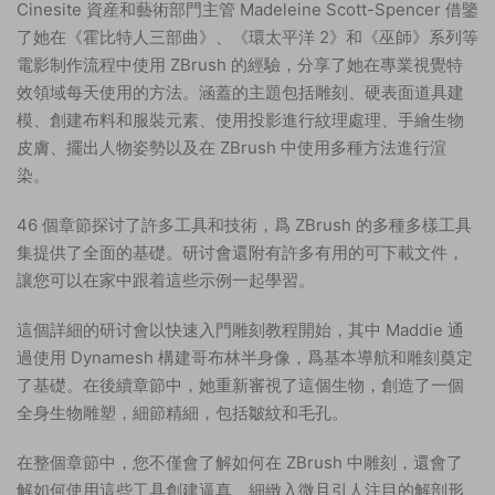
Cinesite 資産和藝術部門主管 Madeleine Scott-Spencer 借鑒
了她在《霍比特人三部曲》、《環太平洋 2》和《巫師》系列等
電影制作流程中使用 ZBrush 的經驗，分享了她在專業視覺特
效領域每天使用的方法。涵蓋的主題包括雕刻、硬表面道具建
模、創建布料和服裝元素、使用投影進行紋理處理、手繪生物
皮膚、擺出人物姿勢以及在 ZBrush 中使用多種方法進行渲
染。
46 個章節探讨了許多工具和技術，爲 ZBrush 的多種多樣工具
集提供了全面的基礎。研讨會還附有許多有用的可下載文件，
讓您可以在家中跟着這些示例一起學習。
這個詳細的研讨會以快速入門雕刻教程開始，其中 Maddie 通
過使用 Dynamesh 構建哥布林半身像，爲基本導航和雕刻奠定
了基礎。在後續章節中，她重新審視了這個生物，創造了一個
全身生物雕塑，細節精細，包括皺紋和毛孔。
在整個章節中，您不僅會了解如何在 ZBrush 中雕刻，還會了
解如何使用這些工具創建逼真、細緻入微且引人注目的解剖形