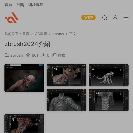
首頁
抽獎
網址導航
當前位置：
首頁
CG教程
zbrush
正文
zbrush2024介紹
zbrush
661
0
推廣