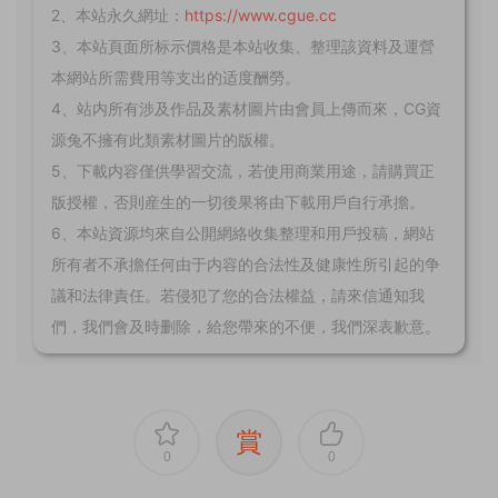
2、本站永久網址：
https://www.cgue.cc
3、本站頁面所标示價格是本站收集、整理該資料及運營
本網站所需費用等支出的适度酬勞。
4、站内所有涉及作品及素材圖片由會員上傳而來，CG資
源兔不擁有此類素材圖片的版權。
5、下載内容僅供學習交流，若使用商業用途，請購買正
版授權，否則産生的一切後果将由下載用戶自行承擔。
6、本站資源均來自公開網絡收集整理和用戶投稿，網站
所有者不承擔任何由于内容的合法性及健康性所引起的争
議和法律責任。若侵犯了您的合法權益，請來信通知我
們，我們會及時删除，給您帶來的不便，我們深表歉意。
賞
0
0