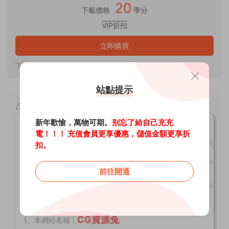
20
下載價格
學分
VIP折扣
立即購買
下載遇到問題？可聯系客服或反饋QQ：82737876
站點提示
文章版權聲明
新年歡愉，萬物可期。
别忘了給自己充充
zbrush2024介紹 - CG資源兔
電！！！ 充值會員更享優惠，儲值金額更享折
扣。
原文鏈接：
前往開通
https://www.cgue.cc/467.html，轉載請
注明出處。
CG資源兔
1、本網站名稱：