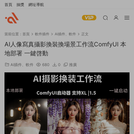
首頁
抽獎
網址導航
當前位置：
首頁
軟件插件
AI插件、軟件
正文
AI人像寫真攝影換裝換場景工作流ComfyUI 本
地部署 一鍵啓動
AI插件、軟件
680
0
推廣