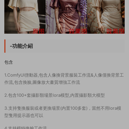
-功能介紹
包含
1.ComfyUI啓動器,包含人像換背景服裝工作流&人像僅換背景工
作流,包含換臉,圖像放大畫質增強工作流
2.包含100+套攝影類場景lora模型,内置攝影類大模型
3.支持隻換服裝或者更換場景(内置100多套)，當然不用lora模
型隻用提示器也可以
4.支持模特換臉工作流