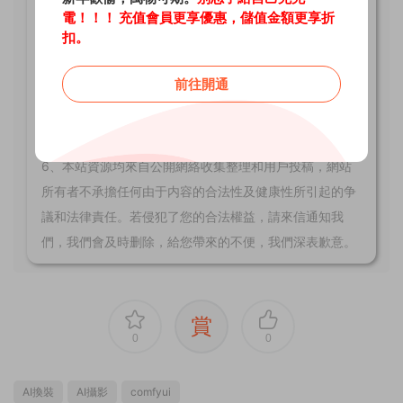
3、本站頁面所标示價格是本站收集、整理該資料及運營
電！！！ 充值會員更享優惠，儲值金額更享折
扣。
本網站所需費用等支出的适度酬勞。
4、站内所有涉及作品及素材圖片由會員上傳而來，CG資
前往開通
源兔不擁有此類素材圖片的版權。
5、下載内容僅供學習交流，若使用商業用途，請購買正
版授權，否則産生的一切後果将由下載用戶自行承擔。
6、本站資源均來自公開網絡收集整理和用戶投稿，網站
所有者不承擔任何由于内容的合法性及健康性所引起的争
議和法律責任。若侵犯了您的合法權益，請來信通知我
們，我們會及時删除，給您帶來的不便，我們深表歉意。
賞
0
0
AI換裝
AI攝影
comfyui