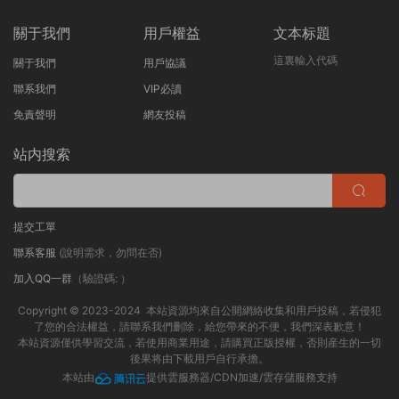
關于我們
用戶權益
文本标題
這裏輸入代碼
關于我們
用戶協議
聯系我們
VIP必讀
免責聲明
網友投稿
站内搜索
提交工單
聯系客服
(說明需求，勿問在否)
加入QQ一群
（驗證碼: ）
Copyright © 2023-2024 本站資源均來自公開網絡收集和用戶投稿，若侵犯
了您的合法權益，請聯系我們删除，給您帶來的不便，我們深表歉意！
本站資源僅供學習交流，若使用商業用途，請購買正版授權，否則産生的一切
後果将由下載用戶自行承擔。
本站由
提供雲服務器/CDN加速/雲存儲服務支持