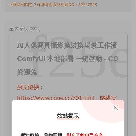
下載遇到問題？可聯系客服或反饋QQ：82737876
文章版權聲明
AI人像寫真攝影換裝換場景工作流
ComfyUI 本地部署 一鍵啓動 - CG
資源兔
原文鏈接：
https://www.cgue.cc/701.html，轉載請
注明出處。
站點提示
CG資源兔
1、本網站名稱：
2、本站永久網址：
https://www.cgue.cc
新年歡愉，萬物可期。
别忘了給自己充充